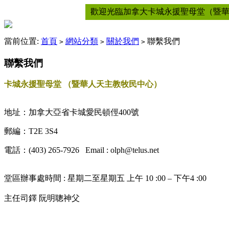
歡迎光臨加拿大卡城永援聖母堂（暨
當前位置:
首頁
網站分類
關於我們
聯繫我們
>
>
>
聯繫我們
卡城永援聖母堂 （暨華人天主教牧民中心）
地址：加拿大亞省卡城愛民頓俓400號
郵編：T2E 3S4
電話：(403) 265-7926 Email : olph@telus.net
堂區辦事處時間 : 星期二至星期五 上午 10 :00 – 下午4 :00
主任司鐸 阮明聰神父