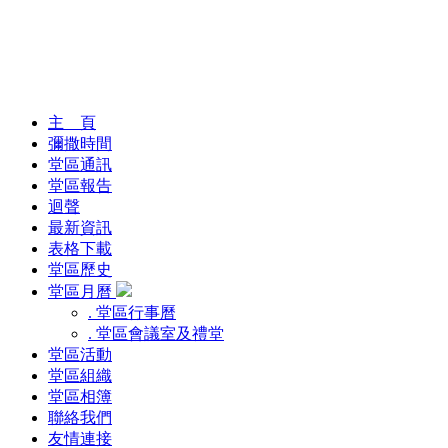
主 頁
彌撒時間
堂區通訊
堂區報告
迴聲
最新資訊
表格下載
堂區歷史
堂區月曆
. 堂區行事曆
. 堂區會議室及禮堂
堂區活動
堂區組織
堂區相簿
聯絡我們
友情連接