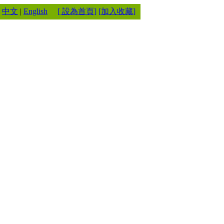
中文
|
English
[ 設為首頁]
[加入收藏]