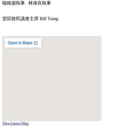
鄔維揚執事 林偉良執事
堂區牧民議會主席 Bill Tsang
View Larger Map