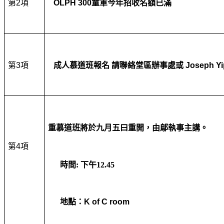
第
2
項
OLPH 300
童軍
今年招收名額已滿
第
3
項
成人慕道班報名
請聯絡堂區辦事處或
Joseph Yi
重慕道班將於九月五曰重開，由鄔執事主講。
第
4
項
時間
:
下午
12.45
地點：
K of C room