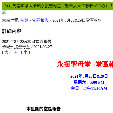
歡迎光臨加拿大卡城永援聖母堂（暨華人天主教牧民中心）
當前位置:
首頁
堂區報告
2021年8月28&29日堂區報告
>
>
詳細內容
2021年8月28&29日堂區報告
卡城永援聖母堂 / 2021-08-27
[
大
] [
中
] [
小
]
永援聖母堂
-
堂區
2021
年
8
月
28
日
&29
日
星期六：
5:00 PM
主日：上午
11:30AM
本星期的堂區報告