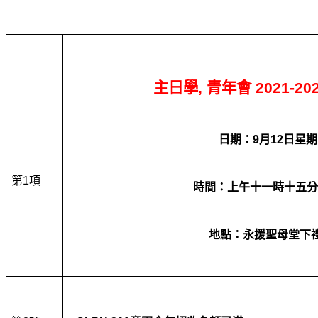
主日學
,
青年會
2021-20
日期
：
9
月
12
日
星期
第
1
項
時間：
上午十一時十五分
地點：永援聖母堂下