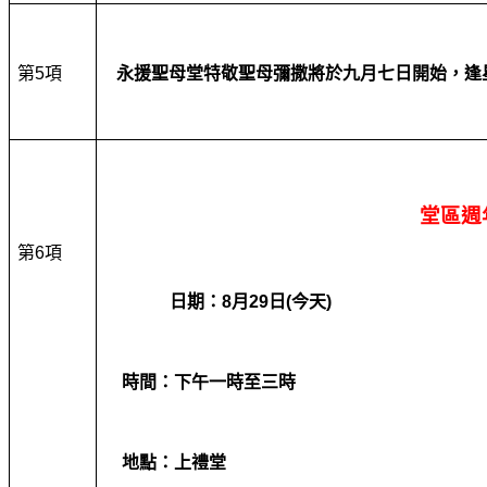
第
5
項
永援聖母堂特敬聖母彌撒將於九月七日開始，逢
堂區週年大
第
6
項
日期：
8
月
29
日
(
今天
)
時間：下午一時至三時
地點：上禮堂