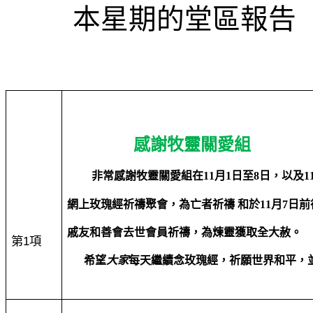
本星期的堂區報告
感謝牧靈關愛組
非常感謝牧靈關愛組在
11
月
1
日至
8
日，以及
1
網上玫瑰經祈禱聚會，為亡者祈禱 和於
11
月
7
日前
戚友和善會去世會員祈禱，為煉靈獲取全大赦。
第
1
項
希望
大家
每天繼續念玫瑰經，祈願世界和平，