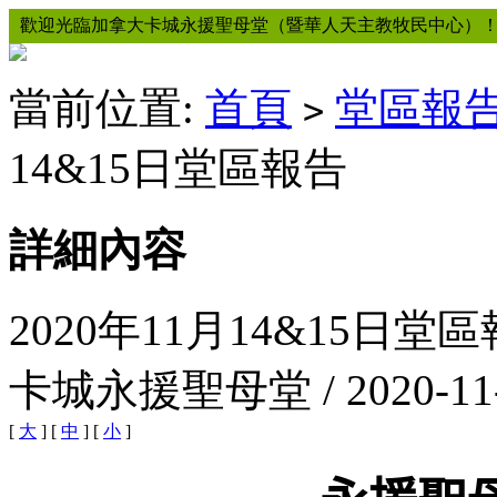
歡迎光臨加拿大卡城永援聖母堂（暨華人天主教牧民中心）
當前位置:
首頁
堂區報
>
14&15日堂區報告
詳細內容
2020年11月14&15日堂
卡城永援聖母堂 / 2020-11
[
大
] [
中
] [
小
]