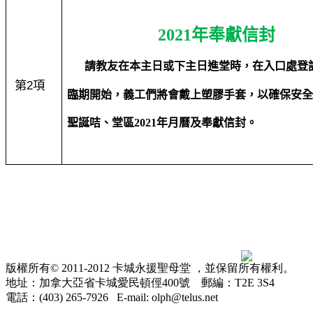
2021
年奉獻信封
請教友在本主日或下主日進堂時，在
入口處登
第
2
項
臨期開始，義工們將會戴上
塑膠手套，以確保安
聖誕咭、堂區
2021
年月曆及奉獻信封。
版權所有© 2011-2012 卡城永援聖母堂 ，並保留所有權利。
地址：加拿大亞省卡城愛民頓俓400號 郵編：T2E 3S4
電話：(403) 265-7926 E-mail: olph@telus.net