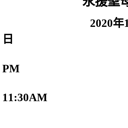
永援聖
2020
年
日
星期
PM
主日：
11:30AM